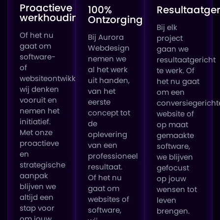
Proactieve
100%
Resultaatger
werkhouding
Ontzorging
Bij elk
Of het nu
Bij Aurora
project
gaat om
Webdesign
gaan we
software-
nemen we
resultaatgericht
of
al het werk
te werk. Of
websiteontwikkeling,
uit handen,
het nu gaat
wij denken
van het
om een
vooruit en
eerste
conversiegericht
nemen het
concept tot
website of
initiatief.
de
op maat
Met onze
oplevering
gemaakte
proactieve
van een
software,
en
professioneel
we blijven
strategische
resultaat.
gefocust
aanpak
Of het nu
op jouw
blijven we
gaat om
wensen tot
altijd een
websites of
leven
stap voor
software,
brengen.
om jouw