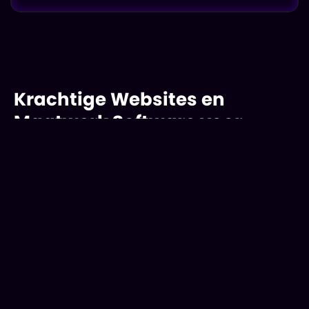
Krachtige Websites en
Maatwerk Software voor
Ambitieuze Bedrijven
Diensten
Website design & ontwikkeling
Software design & ontwikkeling
finnvanlierop@aurorawebdesign.nl
+31 6 21 87 71 93
Handige links
Projecten